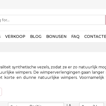
S
VERKOOP
BLOG
BONUSEN
FAQ
CONTACT
liteit synthetische vezels, zodat ze er zo natuurlijk 
tuurlijke wimpers. De wimperverlengingen gaan langer
 met korte en dunne natuurlijke wimpers. Voornamelij
Van