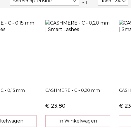
Sorteer op
Toon
hoog
naar
laag
sorteren
C - 0,15 mm
CASHMERE - C - 0,20 mm
CASH
€ 23,80
€ 23
nkelwagen
In Winkelwagen