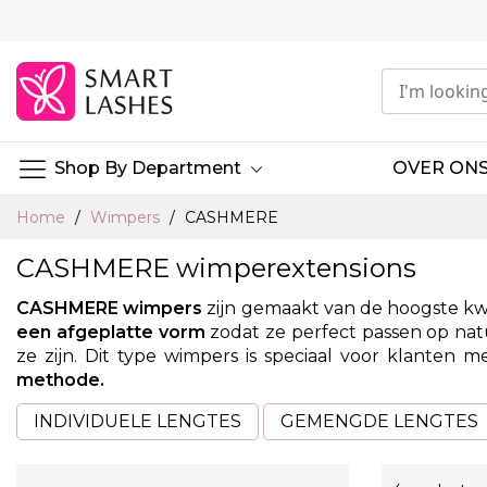
Ga
naar
de
inhoud
Shop By Department
OVER ON
Home
Wimpers
CASHMERE
CASHMERE wimperextensions
CASHMERE wimpers
zijn gemaakt van de hoogste kwa
een afgeplatte vorm
zodat ze perfect passen op na
ze zijn. Dit type wimpers is speciaal voor klanten
methode.
INDIVIDUELE LENGTES
GEMENGDE LENGTES