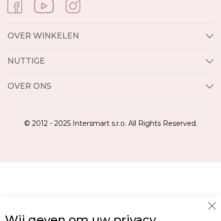
OVER WINKELEN
NUTTIGE
OVER ONS
© 2012 - 2025 Intersmart s.r.o. All Rights Reserved.
Cl
Wij geven om uw privacy
Co