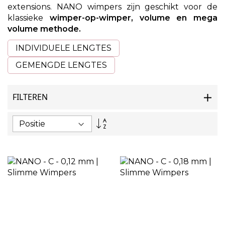
extensions. NANO wimpers zijn geschikt voor de
klassieke
wimper-op-wimper, volume en mega
volume methode.
INDIVIDUELE LENGTES
GEMENGDE LENGTES
FILTEREN
Van
hoog
naar
laag
sorteren