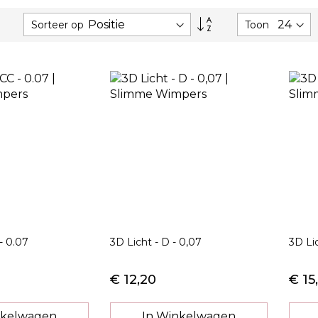
Van
Sorteer op
Toon
hoog
naar
laag
sorteren
- 0.07
3D Licht - D - 0,07
3D Lic
€ 12,20
€ 15
nkelwagen
In Winkelwagen