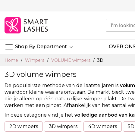
Ga
naar
de
inhoud
Shop By Department
OVER ON
Home
Wimpers
VOLUME wimpers
3D
3D volume wimpers
De populairste methode van de laatste jaren is
volum
waardoor kleine waaiers ontstaan. De markt biedt twee
die je alleen op één natuurlijke wimper plakt. De twe
werken met een pincet. Afhankelijk van het aantal wi
In deze categorie vind je het
volledige aanbod van ka
2D wimpers
3D wimpers
4D wimpers
5D