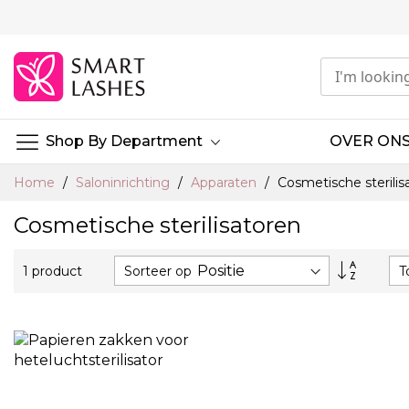
Ga
naar
de
inhoud
Shop By Department
OVER ON
Home
Saloninrichting
Apparaten
Cosmetische sterilis
Cosmetische sterilisatoren
Van
Sorteer op
T
1
product
hoog
naar
laag
sortere