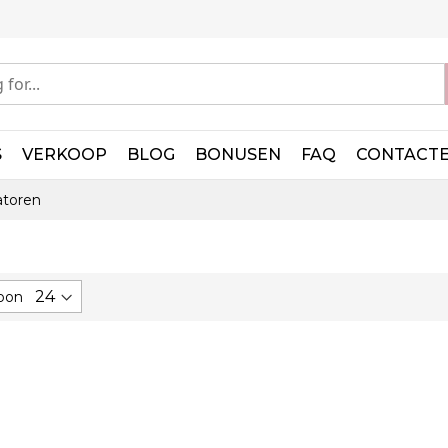
S
VERKOOP
BLOG
BONUSEN
FAQ
CONTACT
atoren
oon
n