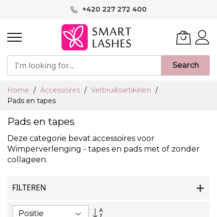
Ga
+420 227 272 400
naar
de
inhoud
Search
Home
Accessoires
Verbruiksartikelen
Pads en tapes
Pads en tapes
Deze categorie bevat accessoires voor
Wimperverlenging - tapes en pads met of zonder
collageen.
FILTEREN
Van