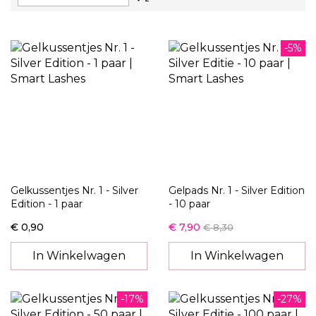
hoog
naar
laag
sorteren
-5%
Gelkussentjes Nr. 1 - Silver
Gelpads Nr. 1 - Silver Edition
Edition - 1 paar
- 10 paar
€ 0,90
€ 7,90
€ 8,30
In Winkelwagen
In Winkelwagen
-17%
-27%