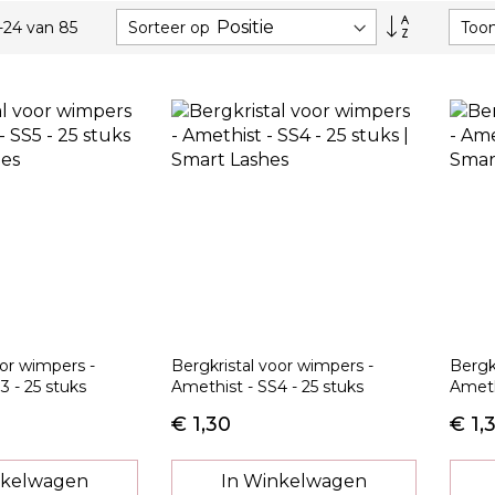
Van
Sorteer op
Too
-
24
van
85
hoog
naar
laag
sorteren
oor wimpers -
Bergkristal voor wimpers -
Bergk
S3 - 25 stuks
Amethist - SS4 - 25 stuks
Ameth
€ 1,30
€ 1,
nkelwagen
In Winkelwagen