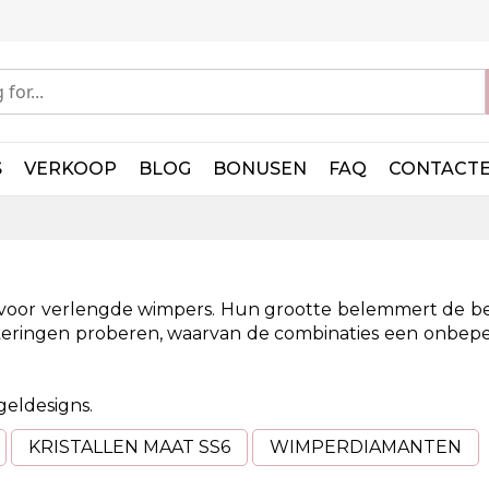
S
VERKOOP
BLOG
BONUSEN
FAQ
CONTACT
n
ng voor verlengde wimpers. Hun grootte belemmert de b
hakeringen proberen, waarvan de combinaties een onbep
geldesigns.
KRISTALLEN MAAT SS6
WIMPERDIAMANTEN