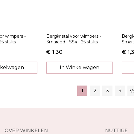
oor wimpers -
Bergkristal voor wimpers -
Bergk
 25 stuks
Smaragd - SS4 - 25 stuks
Smara
€ 1,30
€ 1,
nkelwagen
In Winkelwagen
1
2
3
4
V
OVER WINKELEN
NUTTIGE