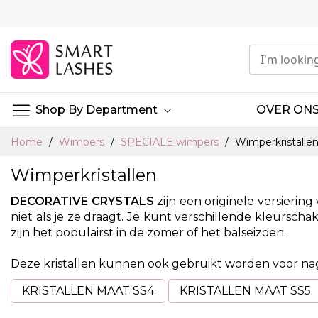
Ga
naar
de
inhoud
Shop By Department
OVER ON
Home
Wimpers
SPECIALE wimpers
Wimperkristalle
Wimperkristallen
DECORATIVE CRYSTALS
zijn een originele versieri
niet als je ze draagt. Je kunt verschillende kleursc
zijn het populairst in de zomer of het balseizoen.
Deze kristallen kunnen ook gebruikt worden voor na
KRISTALLEN MAAT SS4
KRISTALLEN MAAT SS5