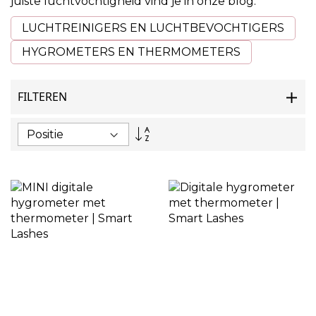
juiste luchtvochtigheid vind je in onze blog.
LUCHTREINIGERS EN LUCHTBEVOCHTIGERS
HYGROMETERS EN THERMOMETERS
FILTEREN
Van
hoog
naar
laag
sorteren