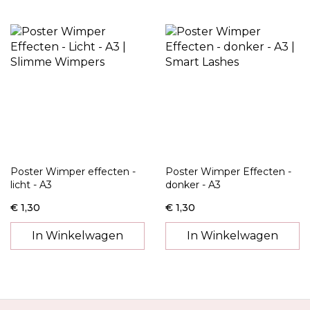
naar
laag
sorteren
Poster Wimper effecten -
Poster Wimper Effecten -
licht - A3
donker - A3
€ 1,30
€ 1,30
In Winkelwagen
In Winkelwagen