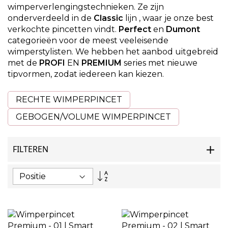
wimperverlengingstechnieken. Ze zijn
onderverdeeld in de
Classic
lijn
, waar je onze best
verkochte pincetten vindt.
Perfect
en
Dumont
categorieën
voor de meest veeleisende
wimperstylisten. We hebben het aanbod uitgebreid
met de
PROFI
EN
PREMIUM
series
met nieuwe
tipvormen, zodat iedereen kan kiezen.
RECHTE WIMPERPINCET
GEBOGEN/VOLUME WIMPERPINCET
FILTEREN
Van
hoog
naar
laag
sorteren