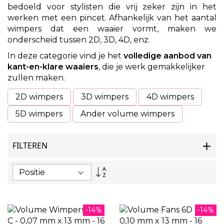
bedoeld voor stylisten die vrij zeker zijn in het
werken met een pincet. Afhankelijk van het aantal
wimpers dat een waaier vormt, maken we
onderscheid tussen 2D, 3D, 4D, enz.
In deze categorie vind je het
volledige aanbod van
kant-en-klare waaiers
, die je werk gemakkelijker
zullen maken.
2D wimpers
3D wimpers
4D wimpers
5D wimpers
Ander volume wimpers
FILTEREN
Van
hoog
naar
laag
sorteren
-14%
-14%