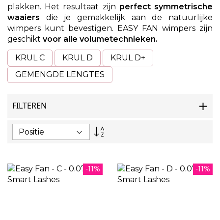
plakken. Het resultaat zijn
perfect symmetrische
waaiers
die je gemakkelijk aan de natuurlijke
wimpers kunt bevestigen. EASY FAN wimpers zijn
geschikt
voor alle volumetechnieken.
KRUL C
KRUL D
KRUL D+
GEMENGDE LENGTES
FILTEREN
Van
hoog
naar
laag
sorteren
-11%
-11%