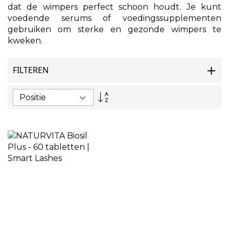
dat de wimpers perfect schoon houdt. Je kunt
voedende serums of voedingssupplementen
gebruiken om sterke en gezonde wimpers te
kweken.
FILTEREN
Van
hoog
naar
laag
sorteren