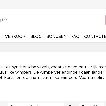
S
VERKOOP
BLOG
BONUSEN
FAQ
CONTACT
liteit synthetische vezels, zodat ze er zo natuurlijk 
tuurlijke wimpers. De wimperverlengingen gaan langer
 met korte en dunne natuurlijke wimpers. Voornamelij
Van