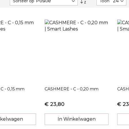
Sorteer op
Toon
hoog
naar
laag
sorteren
C - 0,15 mm
CASHMERE - C - 0,20 mm
CASH
€ 23,80
€ 23
nkelwagen
In Winkelwagen