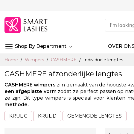
Ga
naar
de
inhoud
Shop By Department
OVER ON
Home
Wimpers
CASHMERE
Individuele lengtes
CASHMERE afzonderlijke lengtes
CASHMERE wimpers
zijn gemaakt van de hoogste kwa
een afgeplatte vorm
zodat ze perfect passen op na
ze zijn. Dit type wimpers is speciaal voor klanten
methode.
KRUL C
KRUL D
GEMENGDE LENGTES