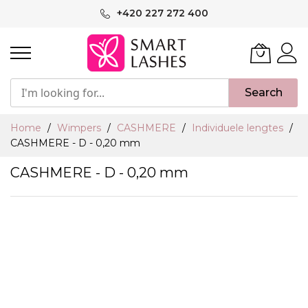
Ga
+420 227 272 400
naar
de
inhoud
Search
Home
Wimpers
CASHMERE
Individuele lengtes
CASHMERE - D - 0,20 mm
CASHMERE - D - 0,20 mm
Ga
naar
het
einde
van
de
afbeeldingen-