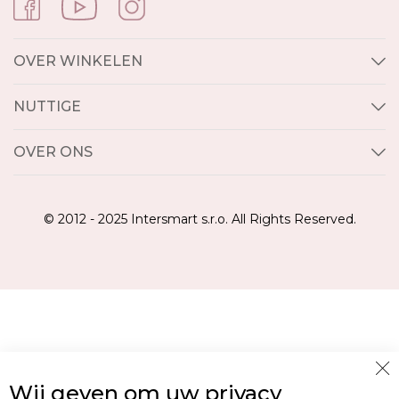
OVER WINKELEN
NUTTIGE
OVER ONS
© 2012 - 2025 Intersmart s.r.o. All Rights Reserved.
Cl
Wij geven om uw privacy
Co