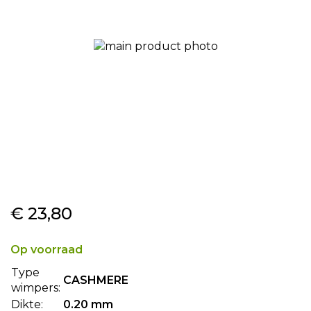
gallerij
Ga
€ 23,80
naar
het
begin
Op voorraad
van
Type
de
CASHMERE
wimpers:
afbeeldingen-
Dikte:
0.20 mm
gallerij