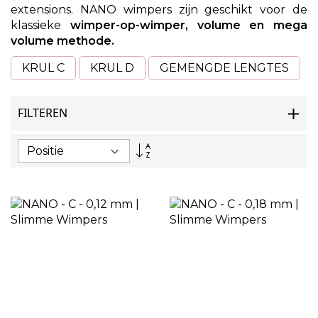
extensions. NANO wimpers zijn geschikt voor de
klassieke
wimper-op-wimper, volume en mega
volume methode.
KRUL C
KRUL D
GEMENGDE LENGTES
FILTEREN
Van
hoog
naar
laag
sorteren