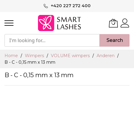
Ga
+420 227 272 400
naar
de
inhoud
Search
Home
Wimpers
VOLUME wimpers
Anderen
B - C - 0,15 mm x 13 mm
B - C - 0,15 mm x 13 mm
Ga
naar
het
einde
van
de
afbeeldingen-