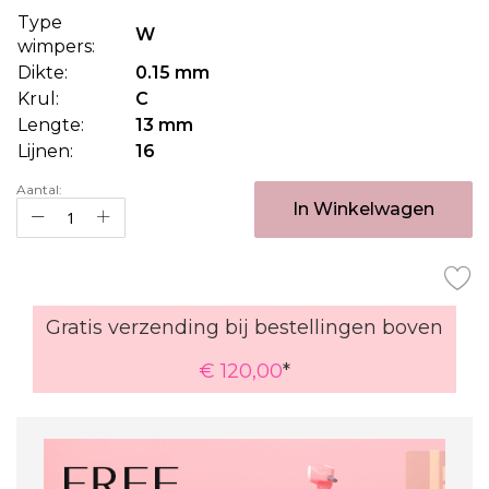
van
Type
de
W
wimpers:
afbeeldingen-
Dikte:
0.15 mm
gallerij
Krul:
C
Lengte:
13 mm
Lijnen:
16
Aantal:
In Winkelwagen
Gratis verzending bij bestellingen boven
€ 120,00
*