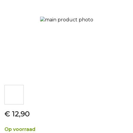
gallerij
Ga
€ 12,90
naar
het
begin
Op voorraad