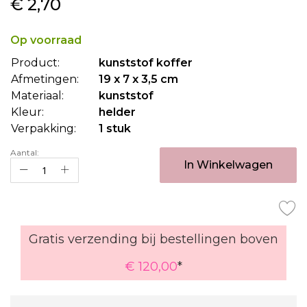
€ 2,70
naar
het
begin
Op voorraad
van
Product:
kunststof koffer
de
Afmetingen:
19 x 7 x 3,5 cm
afbeeldingen-
gallerij
Materiaal:
kunststof
Kleur:
helder
Verpakking:
1 stuk
Aantal:
In Winkelwagen
Gratis verzending bij bestellingen boven
€ 120,00
*