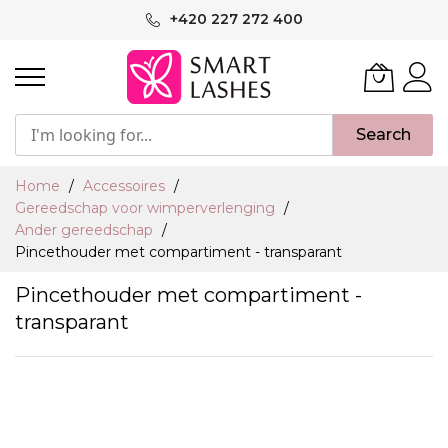
Ga
+420 227 272 400
naar
de
inhoud
Search
Home
Accessoires
Gereedschap voor wimperverlenging
Ander gereedschap
Pincethouder met compartiment - transparant
Pincethouder met compartiment -
transparant
Ga
naar
het