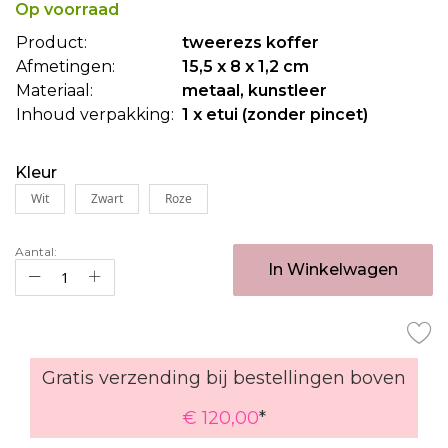
begin
Op voorraad
van
Product:
tweerezs koffer
de
Afmetingen:
15,5 x 8 x 1,2 cm
afbeeldingen-
gallerij
Materiaal:
metaal, kunstleer
Inhoud verpakking:
1 x etui (zonder pincet)
Kleur
Wit
Zwart
Roze
Aantal:
In Winkelwagen
Gratis verzending bij bestellingen boven
€ 120,00
*