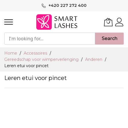
Ga
+420 227 272 400
naar
de
inhoud
Search
Home
Accessoires
Gereedschap voor wimperverlenging
Anderen
Leren etui voor pincet
Leren etui voor pincet
Ga
naar
het
einde
van
de