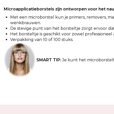
de
Microapplicatieborstels zijn ontworpen voor het n
afbeeldingen-
gallerij
Met een microborstel kun je primers, removers, m
wenkbrauwen.
De stevige punt van het borsteltje zorgt ervoor 
Het borsteltje is geschikt voor zowel professioneel 
Verpakking van 10 of 100 stuks.
SMART TIP:
Je kunt het microborstel