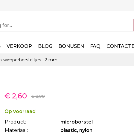
S
VERKOOP
BLOG
BONUSEN
FAQ
CONTACT
o-wimperborsteltjes - 2 mm
€ 2,60
€ 8,90
Op voorraad
Product:
microborstel
Materiaal:
plastic, nylon