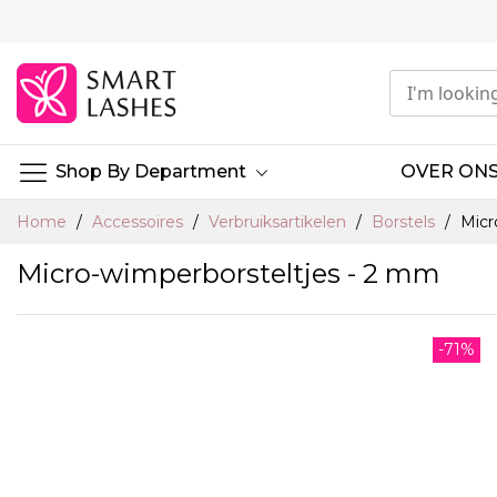
Ga
naar
de
inhoud
Shop By Department
OVER ON
Home
Accessoires
Verbruiksartikelen
Borstels
Micr
Micro-wimperborsteltjes - 2 mm
Ga
-71%
naar
het
einde
van
de
afbeeldingen-